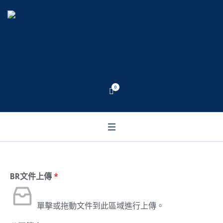
成爲分銷商
0
首頁
/
成爲分銷商
BR文件上傳
*
單擊或拖動文件到此區域進行上傳。