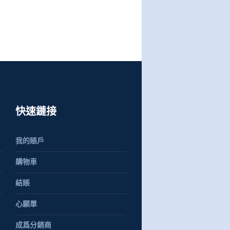
快速鏈接
我的賬戶
購物車
結賬
心願單
成爲分銷商