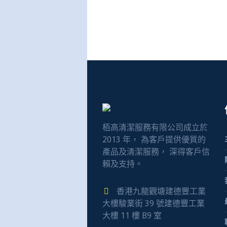
栢高清潔服務有限公司成立於
2013 年， 為客戶提供優質的
產品及清潔服務， 深得客戶信
賴及支持。
香港九龍觀塘建德豐工業
大樓駿業街 39 號建德豐工業
大樓 11 樓 B9 室