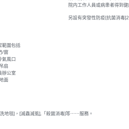
院内工作人員或病患者得到健
另設有突發性防疫[抗菌消毒]
潔範圍包括
/窗
冷氣風口
吊扇
員辦公室
地面
地毯]，[滅蟲滅虱],「殺菌消毒]等⋯⋯服務。