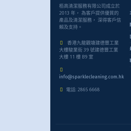
栢高清潔服務有限公司成立於
2013 年， 為客戶提供優質的
產品及清潔服務， 深得客戶信
賴及支持。
香港九龍觀塘建德豐工業
大樓駿業街 39 號建德豐工業
大樓 11 樓 B9 室
info@sparklecleaning.com.hk
電話: 2865 6668