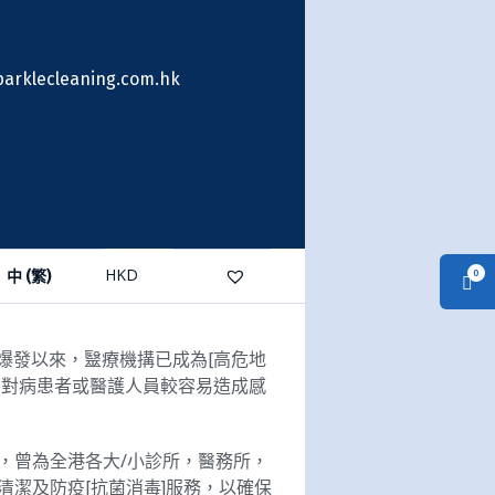
arklecleaning.com.hk
中 (繁)
0
-19]爆發以來，毉療機搆已成為[高危地
，對病患者或醫護人員較容易造成感
，曾為全港各大/小診所，醫務所，
清潔及防疫[抗菌消毒]服務，以確保