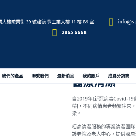
info@sp
駿業街 39 號建德 豐工業大樓 11 樓 B9 室
2865 6668
我們的產品
聯繫我們
最新消息
我的賬戶
成爲分銷商
醫療清潔
自2019年[新冠病毒Covid
帶]，不同病情患者頻繁往來
染。
栢高清潔服務的專業清潔團隊
護老院及老人中心，提供深層