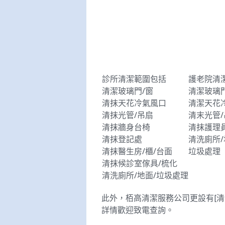
診所清潔範圍包括
護老院清
清潔玻璃門/窗
清潔玻璃門
清抹天花冷氣風口
清潔天花
清抹光管/吊扇
清末光管/
清抹牆身台椅
清抹護理
清抹登記處
清洗廁所/
清抹醫生房/櫃/台面
垃圾處理
清抹候診室傢具/梳化
清洗廁所/地面/垃圾處理
此外，栢高清潔服務公司更設有[清洗
詳情歡迎致電查詢。